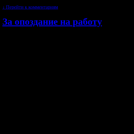
20 февраля, 2014 · 6:18 дп
↓
Перейти к комментариям
За опоздание на работу
С 30 августа 1941 года н
земледелия СССР и
облисполкома машинн
расположенная на окра
именоваться мотороремо