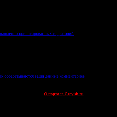
омышленно-ориентированных территорий
как обрабатываются ваши данные комментариев
.
О портале Greyish.ru