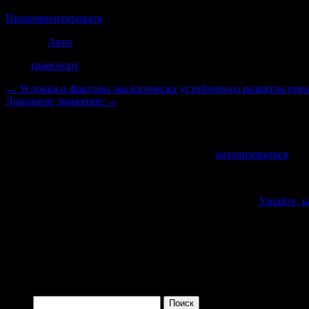
Прокомментировать
Рубрика
Авто
Теги
транспорт
←
Условия и факторы экологически устойчивого развития пр
Дорожное движение
→
Добавить комментарий
Для отправки комментария вам необходимо
авторизоваться
.
Войти с помощью:
Этот сайт использует Akismet для борьбы со спамом.
Узнайте, 
Поиск по сайту
Найти: