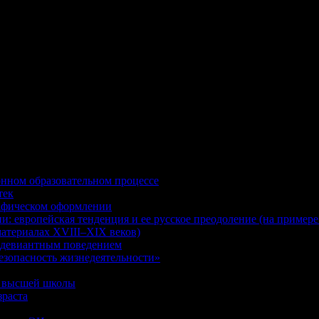
нном образовательном процессе
тек
рафическом оформлении
ии: европейская тенденция и ее русское преодоление (на пример
атериалах XVIII–XIX веков)
 девиантным поведением
езопасность жизнедеятельности»
й высшей школы
зраста