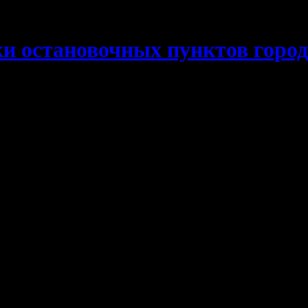
и остановочных пунктов горо
о транспорта в целях оценки загрузки остановочных пункт
транспорта на дублирующих и смежных маршрутах.
ие термины. Дублирующие маршруты — два и более маршрута, 
 в части (как правило, более 70% от общей протяженности тра
естно используют одни и те же остановочные пункты (как прави
вижения, но совместно использующие некоторые участки доро
(сеть дорог) который совместно используется транспортными 