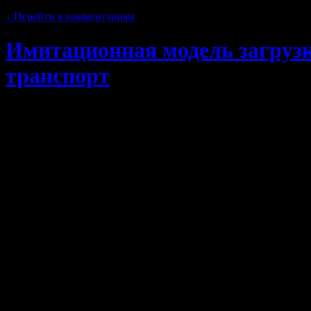
12 сентября, 2019 · 5:47 пп
↓
Перейти к комментариям
Имитационная модель загрузк
транспорт
Рассмотрены вопросы моделирования движения маршрутног
рекомендуются при оценке условий движения пассажирского 
В контексте настоящего исследования используются следующ
движения уличных дорог) по одному из которых в целом или
другим маршрутам, и которые на общих участках трассы совм
одному из маршрутов).
Cмежные маршруты — маршруты, имеющие различные трассы д
маршрутах. Совмещенный участок маршрутов — участок пути 