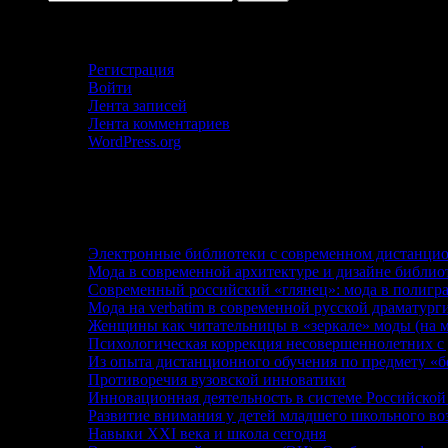
Кабинет автора
Регистрация
Войти
Лента записей
Лента комментариев
WordPress.org
Последние статьи
Электронные библиотеки с современном дистанцио
Мода в современной архитектуре и дизайне библио
Современный российский «глянец»: мода в полиг
Мода на verbatim в современной русской драматург
Женщины как читательницы в «зеркале» моды (на м
Психологическая коррекция несовершеннолетних с
Из опыта дистанционного обучения по предмету «б
Противоречия вузовской инноватики
Инновационная деятельность в системе Российско
Развитие внимания у детей младшего школьного во
Навыки XXI века и школа сегодня